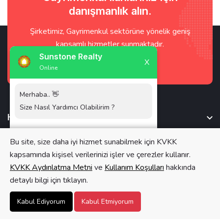
danışmanlık alın.
Şirketimiz, Gayrimenkul sektörüne yönelik geniş
kapsamlı hizmetler sunmaktadır.
Sunstone Realty
X
İletişime Geç !
Online
Merhaba.. 👋
Size Nasıl Yardımcı Olabilirim ?
Hakkımızda
Whatsapp Görüşme Başlat
Kurumsal
Bu site, size daha iyi hizmet sunabilmek için KVKK
kapsamında kişisel verilerinizi işler ve çerezler kullanır.
Kıbrıs Satılık Evler
KVKK Aydınlatma Metni
ve
Kullanım Koşulları
hakkında
detaylı bilgi için tıklayın.
Kıbrıs Kiralık Evler
Kabul Ediyorum
Kabul Etmiyorum