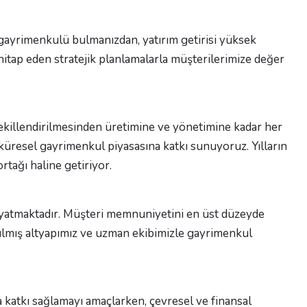
i gayrimenkulü bulmanızdan, yatırım getirisi yüksek
hitap eden stratejik planlamalarla müşterilerimize değer
n şekillendirilmesinden üretimine ve yönetimine kadar her
üresel gayrimenkul piyasasına katkı sunuyoruz. Yılların
rtağı haline getiriyor.
 yatmaktadır. Müşteri memnuniyetini en üst düzeyde
atılmış altyapımız ve uzman ekibimizle gayrimenkul
a katkı sağlamayı amaçlarken, çevresel ve finansal