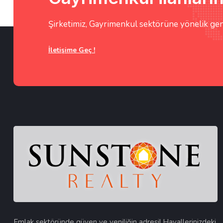
Şirketimiz, Gayrimenkul sektörüne yönelik gen
İletişime Geç !
Emlak sektöründe güven ve yeniliğin adresi! Hayallerinizdeki