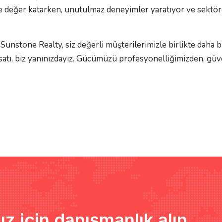
ze değer katarken, unutulmaz deneyimler yaratıyor ve sektörd
unstone Realty, siz değerli müşterilerimizle birlikte daha b
 fırsatı, biz yanınızdayız. Gücümüzü profesyonelliğimizden, g
ız için danışmanlık alın.