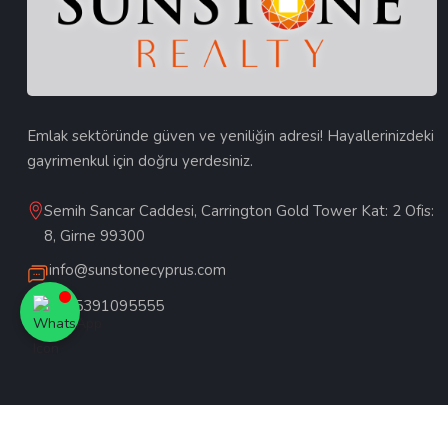
Emlak sektöründe güven ve yeniliğin adresi! Hayallerinizdeki
gayrimenkul için doğru yerdesiniz.
Semih Sancar Caddesi, Carrington Gold Tower Kat: 2 Ofis:
8, Girne 99300
info@sunstonecyprus.com
+905391095555
© 2026
Yazılım ve Tasarım >
Snap Digitale
. Tüm Haklarımız Sak