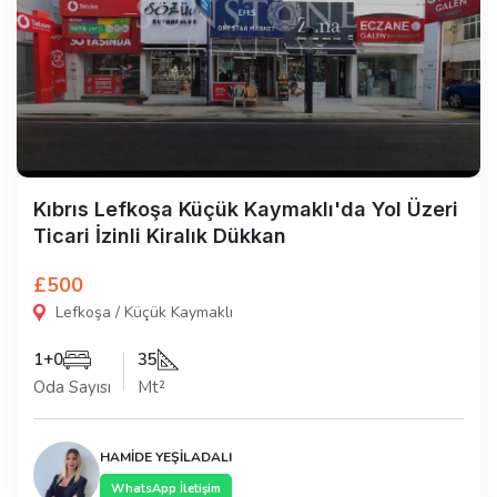
Kıbrıs Lefkoşa Küçük Kaymaklı'da Yol Üzeri
Ticari İzinli Kiralık Dükkan
£500
Lefkoşa / Küçük Kaymaklı
1+0
35
Oda Sayısı
Mt²
HAMİDE YEŞİLADALI
WhatsApp İletişim