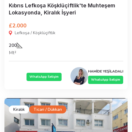
Kıbrıs Lefkoşa Köşklüçiftlik'te Muhteşem
Lokasyonda, Kiralık İşyeri
£2.000
Lefkoşa / Köşklüçiftlik
200
Mt²
HAMİDE YEŞİLADALI
WhatsApp İletişim
WhatsApp İletişim
Kiralık
Ticari / Dükkan