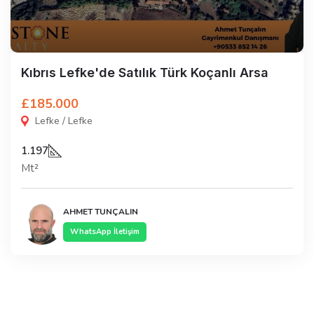
Kıbrıs Lefke'de Satılık Türk Koçanlı Arsa
£185.000
Lefke / Lefke
1.197
Mt²
AHMET TUNÇALIN
WhatsApp İletişim