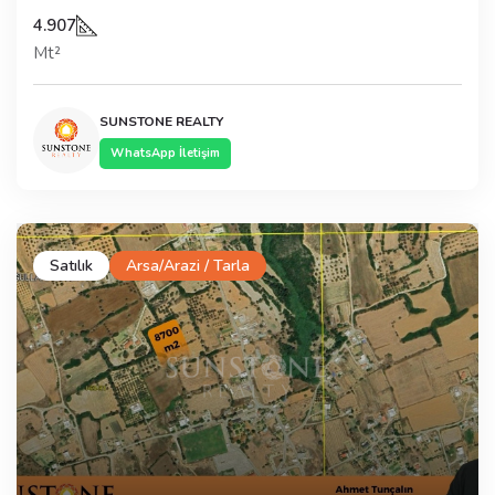
4.907
Mt²
SUNSTONE REALTY
WhatsApp İletişim
Satılık
Arsa/Arazi / Tarla