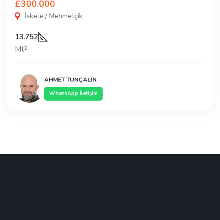
£300.000
İskele / Mehmetçik
13.752
Mt²
AHMET TUNÇALIN
WhatsApp İletişim