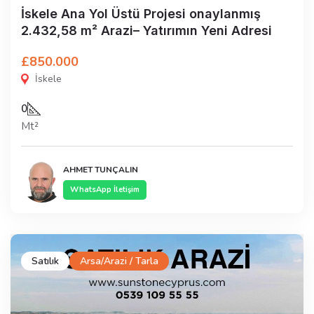
İskele Ana Yol Üstü Projesi onaylanmış
2.432,58 m² Arazi– Yatırımın Yeni Adresi
£850.000
İskele
0
Mt²
AHMET TUNÇALIN
WhatsApp İletişim
Satılık
Arsa/Arazi / Tarla