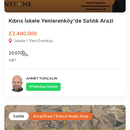
Kıbrıs İskele Yenierenköy'de Satılık Arazi
£2.400.000
İskele / Yeni Erenköy
20.070
Mt²
AHMET TUNÇALIN
WhatsApp İletişim
Satılık
Arsa/Arazi / Konut İmarlı Arsa