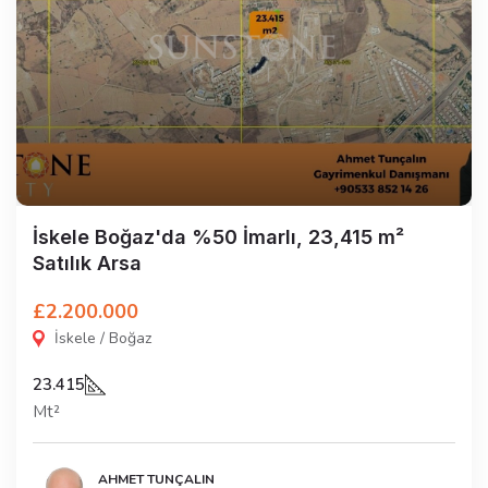
İskele Boğaz'da %50 İmarlı, 23,415 m²
Satılık Arsa
£2.200.000
İskele / Boğaz
23.415
Mt²
AHMET TUNÇALIN