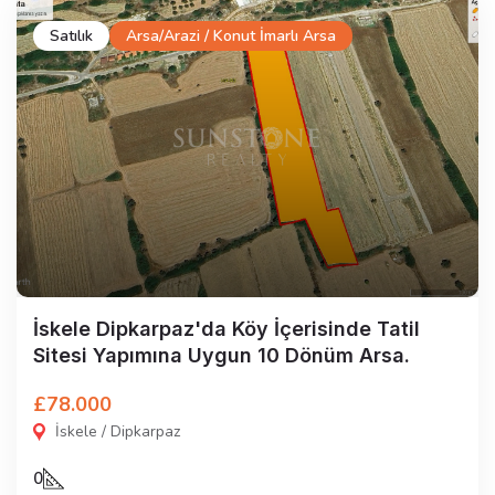
Satılık
Arsa/Arazi / Konut İmarlı Arsa
İskele Dipkarpaz'da Köy İçerisinde Tatil
Sitesi Yapımına Uygun 10 Dönüm Arsa.
£78.000
İskele / Dipkarpaz
0