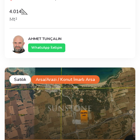
4.014
Mt²
AHMET TUNÇALIN
WhatsApp İletişim
Satılık
Arsa/Arazi / Konut İmarlı Arsa