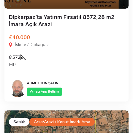
Dipkarpaz’ta Yatırım Fırsatı! 8572,28 m2
İmara Açık Arazi
£40.000
İskele / Dipkarpaz
8.572
Mt²
AHMET TUNÇALIN
WhatsApp İletişim
Satılık
Arsa/Arazi / Konut İmarlı Arsa