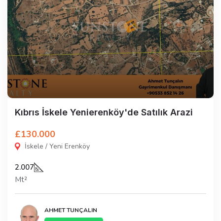
Kıbrıs İskele Yenierenköy'de Satılık Arazi
£130.000
İskele / Yeni Erenköy
2.007
Mt²
AHMET TUNÇALIN